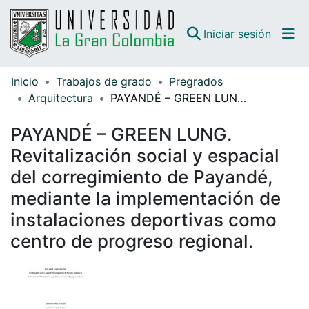
(curren
Iniciar sesión
Inicio
Trabajos de grado
Pregrados
Comunidades
Arquitectura
PAYANDÉ – GREEN LUNG. Revitalización social y espacial del corregimiento de Payandé, mediante la implementación de instalaciones deportivas como centro de progreso regional.
Todo DSpace
PAYANDÉ – GREEN LUNG.
Guías
Revitalización social y espacial
del corregimiento de Payandé,
mediante la implementación de
instalaciones deportivas como
centro de progreso regional.