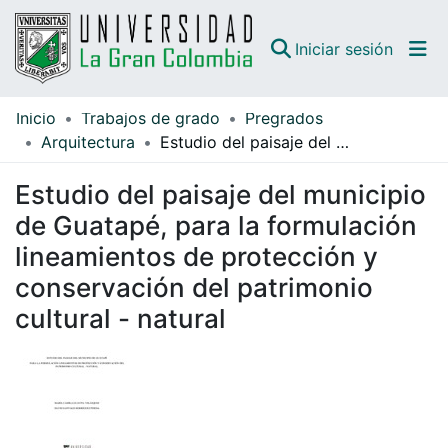
(curren
Iniciar sesión
Inicio
Trabajos de grado
Pregrados
Comunidades
Arquitectura
Estudio del paisaje del municipio de Guatapé, para la formulación lineamientos de protección y conservación del patrimonio cultural - natural
Todo DSpace
Estudio del paisaje del municipio
Guías
de Guatapé, para la formulación
lineamientos de protección y
conservación del patrimonio
cultural - natural