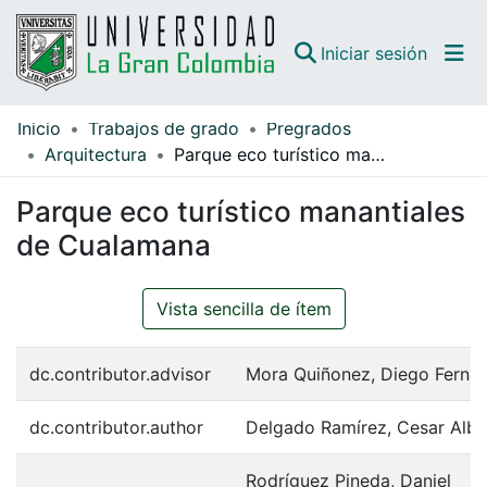
(curren
Iniciar sesión
Inicio
Trabajos de grado
Pregrados
Comunidades
Arquitectura
Parque eco turístico manantiales de Cualamana
Todo DSpace
Parque eco turístico manantiales
Guías
de Cualamana
Vista sencilla de ítem
dc.contributor.advisor
Mora Quiñonez, Diego Ferna
dc.contributor.author
Delgado Ramírez, Cesar Albe
Rodríguez Pineda, Daniel