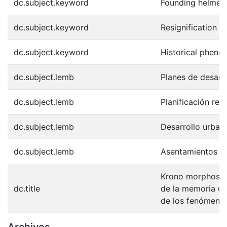
dc.subject.keyword
Founding helmet
dc.subject.keyword
Resignification 
dc.subject.keyword
Historical phen
dc.subject.lemb
Planes de desarro
dc.subject.lemb
Planificación reg
dc.subject.lemb
Desarrollo urban
dc.subject.lemb
Asentamientos hu
Krono morphosis 
dc.title
de la memoria ur
de los fenómenos