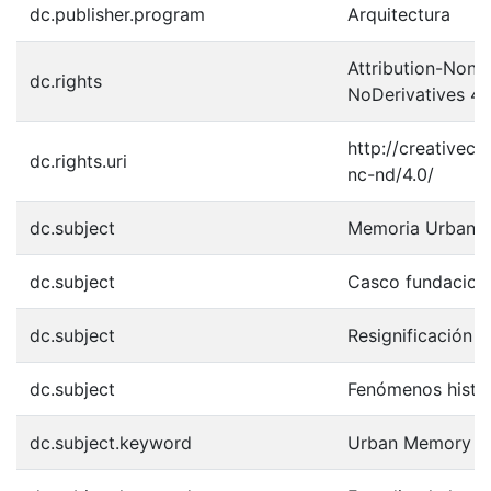
dc.publisher.program
Arquitectura
Attribution-Non
dc.rights
NoDerivatives 4.0
http://creativec
dc.rights.uri
nc-nd/4.0/
dc.subject
Memoria Urbana
dc.subject
Casco fundacion
dc.subject
Resignificación 
dc.subject
Fenómenos histó
dc.subject.keyword
Urban Memory