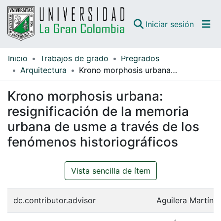
(curren
Iniciar sesión
Inicio
Trabajos de grado
Pregrados
Comunidades
Arquitectura
Krono morphosis urbana: resignificación de la memoria urbana de usme a través de los fenómenos historiográficos
Todo DSpace
Krono morphosis urbana:
Guías
resignificación de la memoria
urbana de usme a través de los
fenómenos historiográficos
Vista sencilla de ítem
dc.contributor.advisor
Aguilera Martíne