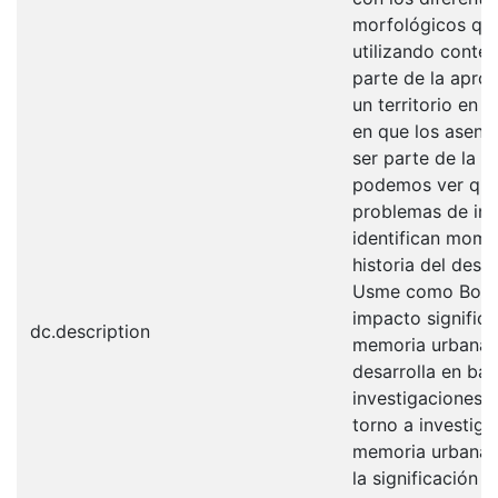
morfológicos que
utilizando conte
parte de la apro
un territorio en l
en que los asent
ser parte de la 
podemos ver que 
problemas de int
identifican momen
historia del desa
Usme como Bogot
impacto significa
dc.description
memoria urbana d
desarrolla en bas
investigaciones q
torno a investiga
memoria urbana, 
la significación