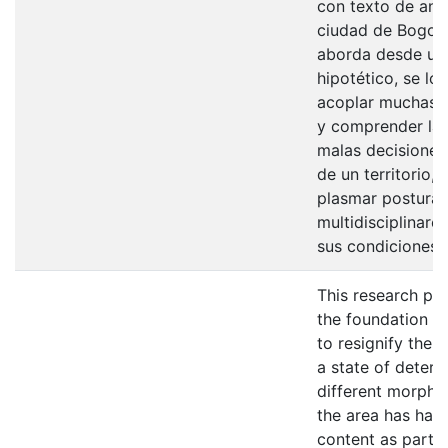
con texto de anál
ciudad de Bogot
aborda desde un
hipotético, se lo
acoplar muchas di
y comprender la 
malas decisiones 
de un territorio,
plasmar posturas
multidisciplinare
sus condiciones.
This research proj
the foundation a
to resignify the 
a state of deteri
different morpho
the area has had
content as part o