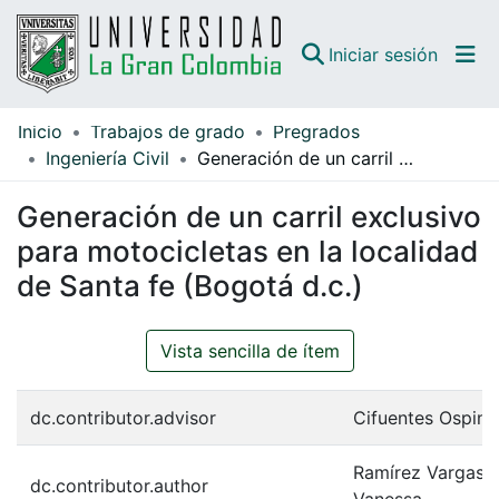
(curren
Iniciar sesión
Inicio
Trabajos de grado
Pregrados
Comunidades
Ingeniería Civil
Generación de un carril exclusivo para motocicletas en la localidad de Santa fe (Bogotá d.c.)
Todo DSpace
Generación de un carril exclusivo
Guías
para motocicletas en la localidad
de Santa fe (Bogotá d.c.)
Vista sencilla de ítem
dc.contributor.advisor
Cifuentes Ospina
Ramírez Vargas, 
dc.contributor.author