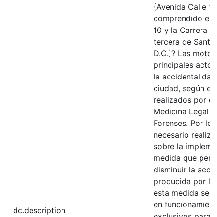
(Avenida Calle 19
comprendido entr
10 y la Carrera 3
tercera de Santa
D.C.)? Las motoci
principales acto
la accidentalidad 
ciudad, según es
realizados por el 
Medicina Legal y
Forenses. Por lo 
necesario realiza
sobre la impleme
medida que permi
disminuir la acci
producida por la
esta medida se b
en funcionamiento
dc.description
exclusivos para 