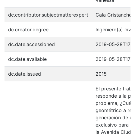
Vanessa
dc.contributor.subjectmatterexpert
Cala Cristancho,
dc.creator.degree
Ingeniero(a) civil
dc.date.accessioned
2019-05-28T17:2
dc.date.available
2019-05-28T17:2
dc.date.issued
2015
El presente trab
responde a la pr
problema, ¿Cuál 
geométrico a real
generación de un 
exclusivo para m
la Avenida Ciuda