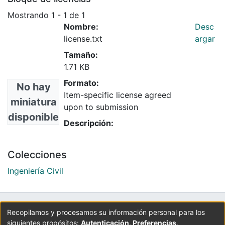
Mostrando
1 - 1 de 1
Nombre:
Desc
license.txt
argar
Tamaño:
1.71 KB
Formato:
No hay
Item-specific license agreed
miniatura
upon to submission
disponible
Descripción:
Colecciones
Ingeniería Civil
UNIVERSIDAD LA GRAN COLOMBIA
Recopilamos y procesamos su información personal para los
siguientes propósitos:
Autenticación, Preferencias,