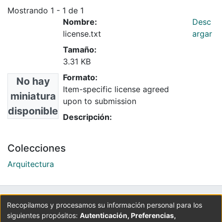
Mostrando
1 - 1 de 1
Nombre:
Desc
license.txt
argar
Tamaño:
3.31 KB
Formato:
No hay
Item-specific license agreed
miniatura
upon to submission
disponible
Descripción:
Colecciones
Arquitectura
UNIVERSIDAD LA GRAN COLOMBIA
Recopilamos y procesamos su información personal para los
siguientes propósitos:
Autenticación, Preferencias,
Cra 6 No. 12B - 40. PBX: 3276999