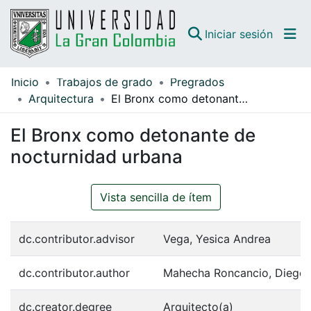
(curren
Iniciar sesión
Inicio
Trabajos de grado
Pregrados
Comunidades
Arquitectura
El Bronx como detonante de nocturnidad urbana
Todo DSpace
El Bronx como detonante de
Guías
nocturnidad urbana
Vista sencilla de ítem
dc.contributor.advisor
Vega, Yesica Andrea
dc.contributor.author
Mahecha Roncancio, Diego 
dc.creator.degree
Arquitecto(a)