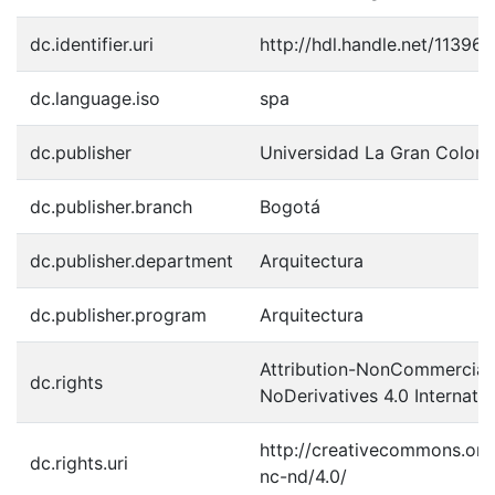
dc.identifier.uri
http://hdl.handle.net/11396
dc.language.iso
spa
dc.publisher
Universidad La Gran Colom
dc.publisher.branch
Bogotá
dc.publisher.department
Arquitectura
dc.publisher.program
Arquitectura
Attribution-NonCommercial
dc.rights
NoDerivatives 4.0 Internatio
http://creativecommons.org
dc.rights.uri
nc-nd/4.0/