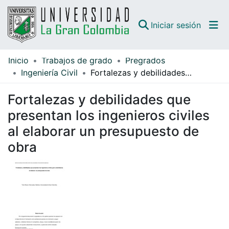
(curren
Iniciar sesión
Inicio
Trabajos de grado
Pregrados
Comunidades
Ingeniería Civil
Fortalezas y debilidades que presentan los ingenieros civiles al elaborar un presupuesto de obra
Todo DSpace
Fortalezas y debilidades que
Guías
presentan los ingenieros civiles
al elaborar un presupuesto de
obra