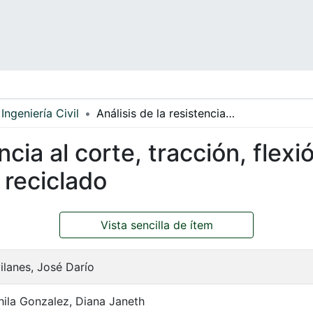
Ingeniería Civil
Análisis de la resistencia al corte, tracción, flexión y compresión en probetas de plástico reciclado
encia al corte, tracción, fle
 reciclado
Vista sencilla de ítem
ilanes, José Darío
hila Gonzalez, Diana Janeth