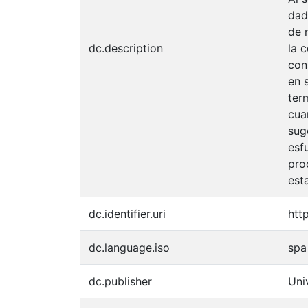
dad
de 
dc.description
la 
con
en 
ter
cua
sug
esf
pro
est
dc.identifier.uri
htt
dc.language.iso
spa
dc.publisher
Uni