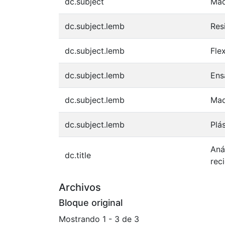
dc.subject
Mad
dc.subject.lemb
Res
dc.subject.lemb
Fle
dc.subject.lemb
Ens
dc.subject.lemb
Mad
dc.subject.lemb
Plá
Aná
dc.title
rec
Archivos
Bloque original
Mostrando
1 - 3 de 3