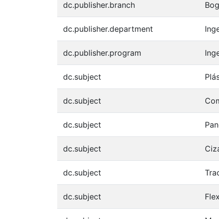
dc.publisher.branch
Bog
dc.publisher.department
Inge
dc.publisher.program
Inge
dc.subject
Plá
dc.subject
Com
dc.subject
Pan
dc.subject
Ciz
dc.subject
Tra
dc.subject
Fle