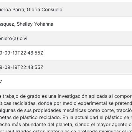
ueroa Parra, Gloria Consuelo
ásquez, Shelley Yohanna
niero(a) civil
9-09-19T22:48:55Z
9-09-19T22:48:55Z
7
e trabajo de grado es una investigación aplicada al comp
sticas recicladas, donde por medio experimental se pretende
algunas de sus propiedades mecánicas como corte, tracció
betas de plástico reciclado. En la actualidad el plástico se
echo más abundante del planeta, siendo el mayor agente c
ser reutilizados estos materiales se pretende minimizar el i