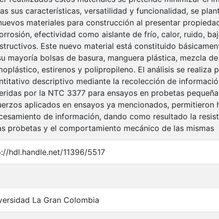
as sus características, versatilidad y funcionalidad, se pl
nuevos materiales para construcción al presentar propiedad
corrosión, efectividad como aislante de frío, calor, ruido, ba
structivos. Este nuevo material está constituido básicament
su mayoría bolsas de basura, manguera plástica, mezcla de p
moplástico, estirenos y polipropileno. El análisis se realiz
ntitativo descriptivo mediante la recolección de informaci
eridas por la NTC 3377 para ensayos en probetas pequeñas,
uerzos aplicados en ensayos ya mencionados, permitieron h
cesamiento de información, dando como resultado la resist
as probetas y el comportamiento mecánico de las mismas
p://hdl.handle.net/11396/5517
versidad La Gran Colombia