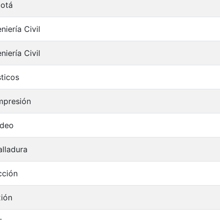
otá
niería Civil
niería Civil
sticos
presión
deo
alladura
cción
xión