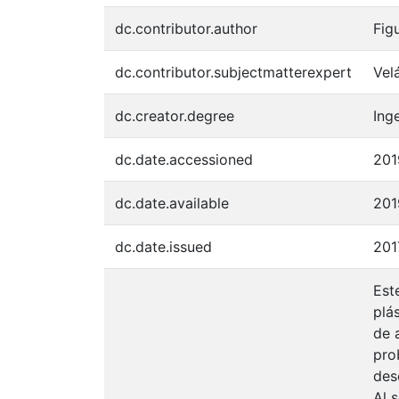
dc.contributor.author
Fig
dc.contributor.subjectmatterexpert
Vel
dc.creator.degree
Inge
dc.date.accessioned
201
dc.date.available
201
dc.date.issued
201
Est
plá
de 
pro
des
Al 