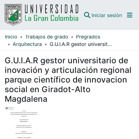
(curren
Iniciar sesión
Inicio
Trabajos de grado
Pregrados
Comunidades
Arquitectura
G.U.I.A.R gestor universitario de inovación y articulación regional parque científico de innovacion social en Giradot-Alto Magdalena
Todo DSpace
G.U.I.A.R gestor universitario de
Guías
inovación y articulación regional
parque científico de innovacion
social en Giradot-Alto
Magdalena