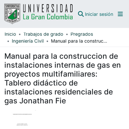
(curren
Iniciar sesión
Inicio
Trabajos de grado
Pregrados
Comunidades
Ingeniería Civil
Manual para la construccion de instalaciones internas de gas en proyectos multifamiliares: Tablero didáctico de instalaciones residenciales de gas Jonathan Fie
Todo DSpace
Manual para la construccion de
Guías
instalaciones internas de gas en
proyectos multifamiliares:
Tablero didáctico de
instalaciones residenciales de
gas Jonathan Fie