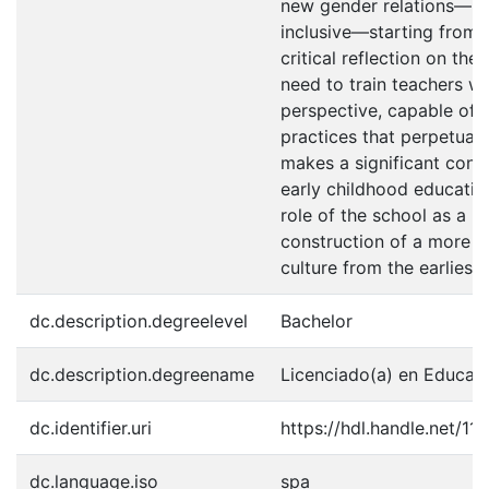
new gender relations—mo
inclusive—starting from 
critical reflection on the
need to train teachers wi
perspective, capable of 
practices that perpetuate
makes a significant contri
early childhood educatio
role of the school as a k
construction of a more ju
culture from the earliest y
dc.description.degreelevel
Bachelor
dc.description.degreename
Licenciado(a) en Educació
dc.identifier.uri
https://hdl.handle.net/1
dc.language.iso
spa