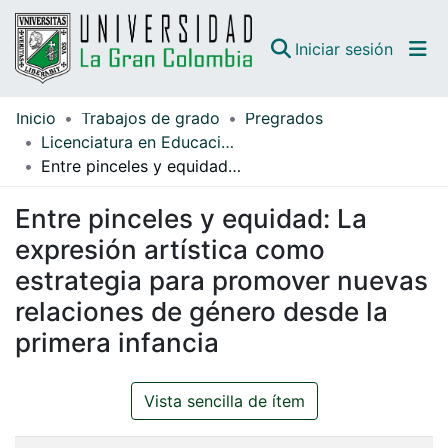
(curren
Iniciar sesión
Inicio
Trabajos de grado
Pregrados
Comunidades
Licenciatura en Educación Infantil
Entre pinceles y equidad: La expresión artística como estrategia para promover nuevas relaciones de género desde la primera infancia
Todo DSpace
Entre pinceles y equidad: La
Guías
expresión artística como
estrategia para promover nuevas
relaciones de género desde la
primera infancia
Vista sencilla de ítem