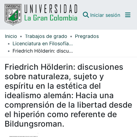
(curren
Iniciar sesión
Inicio
Trabajos de grado
Pregrados
Comunidades
Licenciatura en Filosofía e Historia
Friedrich Hölderin: discusiones sobre naturaleza, sujeto y espíritu en la estética del idealismo alemán: Hacia una comprensión de la libertad desde el hiperión como referente de Bildungsroman.
Todo DSpace
Friedrich Hölderin: discusiones
Guías
sobre naturaleza, sujeto y
espíritu en la estética del
idealismo alemán: Hacia una
comprensión de la libertad desde
el hiperión como referente de
Bildungsroman.