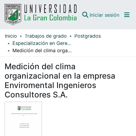
(curren
Iniciar sesión
Inicio
Trabajos de grado
Postgrados
Comunidades
Especialización en Gerencia
Medición del clima organizacional en la empresa Enviromental Ingenieros Consultores S.A.
Todo DSpace
Medición del clima
Guías
organizacional en la empresa
Enviromental Ingenieros
Consultores S.A.