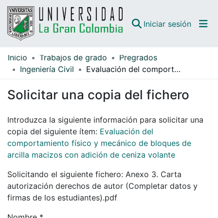
(curren
Iniciar sesión
Inicio
Trabajos de grado
Pregrados
Comunidades
Ingeniería Civil
Evaluación del comportamiento físico y mecánico de bloques de arcilla macizos con adición de ceniza volante
Todo DSpace
Solicitar una copia del fichero
Guías
Introduzca la siguiente información para solicitar una
copia del siguiente ítem:
Evaluación del
comportamiento físico y mecánico de bloques de
arcilla macizos con adición de ceniza volante
Solicitando el siguiente fichero: Anexo 3. Carta
autorización derechos de autor (Completar datos y
firmas de los estudiantes).pdf
Nombre *