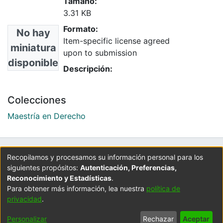
Tamaño:
3.31 KB
Formato:
No hay
Item-specific license agreed
miniatura
upon to submission
disponible
Descripción:
Colecciones
Maestría en Derecho
UNIVERSIDAD LA GRAN COLOMBIA
Recopilamos y procesamos su información personal para los
siguientes propósitos:
Autenticación, Preferencias,
Cra 6 No. 12B - 40. PBX: 3276999
Reconocimiento y Estadísticas
.
Universidad La Gran Colombia - Bogotá D.C.
Para obtener más información, lea nuestra
política de
Colombia.
privacidad
.
Personalizar
Rechazar
Aceptar
Configuración de
Política de
Acuerdo de
Enviar