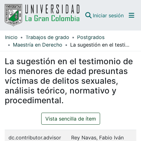
(curren
Iniciar sesión
Inicio
Trabajos de grado
Postgrados
Comunidades
Maestría en Derecho
La sugestión en el testimonio de los menores de edad presuntas víctimas de delitos sexuales, análisis teórico, normativo y procedimental.
Todo DSpace
La sugestión en el testimonio de
Guías
los menores de edad presuntas
víctimas de delitos sexuales,
análisis teórico, normativo y
procedimental.
Vista sencilla de ítem
dc.contributor.advisor
Rey Navas, Fabio Iván