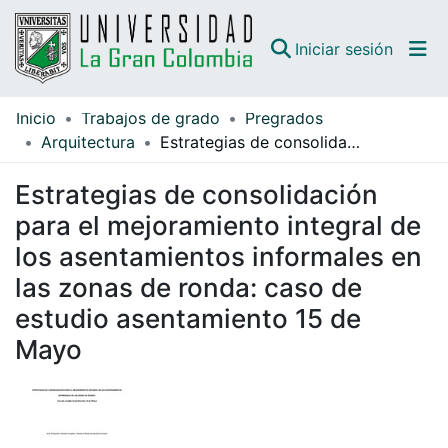
(curren
Iniciar sesión
Inicio
Trabajos de grado
Pregrados
Comunidades
Arquitectura
Estrategias de consolidación para el mejoramiento integral de los asentamientos informales en las zonas de ronda: caso de estudio asentamiento 15 de Mayo
Todo DSpace
Estrategias de consolidación
Guías
para el mejoramiento integral de
los asentamientos informales en
las zonas de ronda: caso de
estudio asentamiento 15 de
Mayo