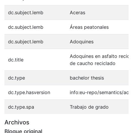
dc.subject.lemb
Aceras
dc.subject.lemb
Áreas peatonales
dc.subject.lemb
Adoquines
Adoquines en asfalto recicl
dc.title
de caucho reciclado
dc.type
bachelor thesis
dc.type.hasversion
info:eu-repo/semantics/acc
dc.type.spa
Trabajo de grado
Archivos
Bloque original