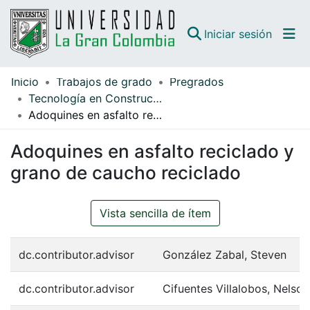
(curren
Iniciar sesión
Inicio
Trabajos de grado
Pregrados
Comunidades
Tecnología en Construcciones Arquitectónicas
Adoquines en asfalto reciclado y grano de caucho reciclado
Todo DSpace
Adoquines en asfalto reciclado y
Guías
grano de caucho reciclado
Vista sencilla de ítem
dc.contributor.advisor
González Zabal, Steven
dc.contributor.advisor
Cifuentes Villalobos, Nelso