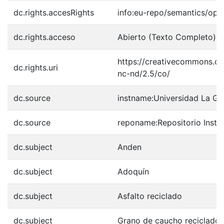
dc.rights.accesRights
info:eu-repo/semantics/op
dc.rights.acceso
Abierto (Texto Completo)
https://creativecommons.or
dc.rights.uri
nc-nd/2.5/co/
dc.source
instname:Universidad La G
dc.source
reponame:Repositorio Insti
dc.subject
Anden
dc.subject
Adoquín
dc.subject
Asfalto reciclado
dc.subject
Grano de caucho reciclado