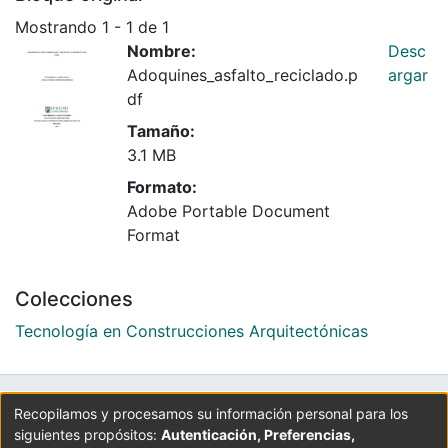
Mostrando
1 - 1 de 1
Nombre:
Desc
Adoquines_asfalto_reciclado.p
argar
df
Tamaño:
3.1 MB
Formato:
Adobe Portable Document
Format
Colecciones
Tecnología en Construcciones Arquitectónicas
UNIVERSIDAD LA GRAN COLOMBIA
Recopilamos y procesamos su información personal para los
siguientes propósitos:
Autenticación, Preferencias,
Cra 6 No. 12B - 40. PBX: 3276999