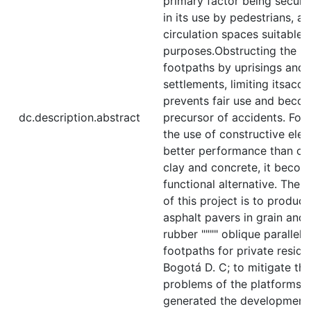
primary factor being securit
in its use by pedestrians, al
circulation spaces suitable f
purposes.Obstructing the us
footpaths by uprisings and 
settlements, limiting itsacces
prevents fair use and beco
dc.description.abstract
precursor of accidents. For 
the use of constructive ele
better performance than on
clay and concrete, it becom
functional alternative. The 
of this project is to produc
asphalt pavers in grain and
rubber """" oblique paralle
footpaths for private reside
Bogotá D. C; to mitigate the
problems of the platforms, 
generated the development 