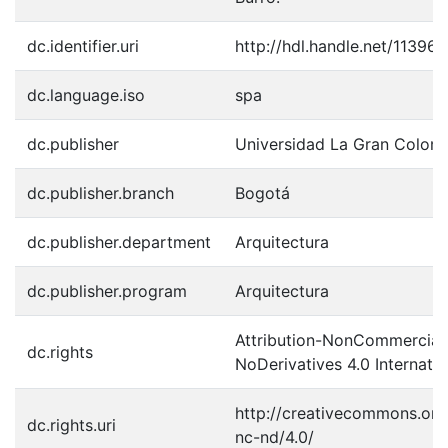
dc.identifier.uri
http://hdl.handle.net/11396
dc.language.iso
spa
dc.publisher
Universidad La Gran Colom
dc.publisher.branch
Bogotá
dc.publisher.department
Arquitectura
dc.publisher.program
Arquitectura
Attribution-NonCommercial
dc.rights
NoDerivatives 4.0 Internatio
http://creativecommons.org
dc.rights.uri
nc-nd/4.0/