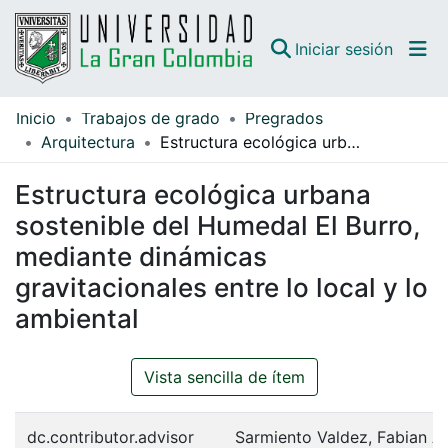
(curren
Iniciar sesión
Inicio
Trabajos de grado
Pregrados
Comunidades
Arquitectura
Estructura ecológica urbana sostenible del Humedal El Burro, mediante dinámicas gravitacionales entre lo local y lo ambiental
Todo DSpace
Estructura ecológica urbana
Guías
sostenible del Humedal El Burro,
mediante dinámicas
gravitacionales entre lo local y lo
ambiental
Vista sencilla de ítem
dc.contributor.advisor
Sarmiento Valdez, Fabian A