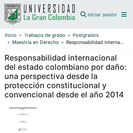
(curren
Iniciar sesión
Inicio
Trabajos de grado
Postgrados
Comunidades
Maestría en Derecho
Responsabilidad internacional del estado colombiano por daño: una perspectiva desde la protección constitucional y convencional desde el año 2014
Todo DSpace
Responsabilidad internacional
Guías
del estado colombiano por daño:
una perspectiva desde la
protección constitucional y
convencional desde el año 2014