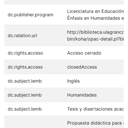
Licenciatura en Educación 
dc.publisher.program
Énfasis en Humanidades e I
http://biblioteca.ulagranco
dc.relation.uri
bin/koha/opac-detail.pl?bi
dc.rights.acceso
Acceso cerrado
dc.rights.access
closedAccess
dc.subject.lemb
Inglés
dc.subject.lemb
Humanidades
dc.subject.lemb
Tesis y disertaciones acad
Propuesta didáctica para e