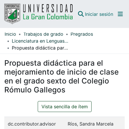
(curren
Iniciar sesión
Inicio
Trabajos de grado
Pregrados
Comunidades
Licenciatura en Lenguas Modernas con Énfasis en Inglés
Propuesta didáctica para el mejoramiento de inicio de clase en el grado sexto del Colegio Rómulo Gallegos
Todo DSpace
Propuesta didáctica para el
Guías
mejoramiento de inicio de clase
en el grado sexto del Colegio
Rómulo Gallegos
Vista sencilla de ítem
dc.contributor.advisor
Ríos, Sandra Marcela