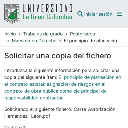
(curren
Iniciar sesión
Inicio
Trabajos de grado
Postgrados
Comunidades
Maestría en Derecho
El principio de planeación en el contrato estatal: asignación de riesgos en el contrato de obra pública como eje principal de responsabilidad contractual
Todo DSpace
Solicitar una copia del fichero
Guías
Introduzca la siguiente información para solicitar una
copia del siguiente ítem:
El principio de planeación en
el contrato estatal: asignación de riesgos en el
contrato de obra pública como eje principal de
responsabilidad contractual
Solicitando el siguiente fichero: Carta_Autorización_
Hernández_ León.pdf
Nombre *