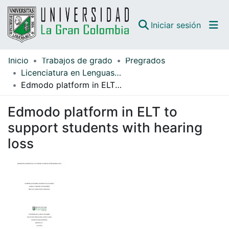
(curren
Iniciar sesión
Inicio
Trabajos de grado
Pregrados
Comunidades
Licenciatura en Lenguas Modernas con Énfasis en Inglés
Edmodo platform in ELT to support students with hearing loss
Todo DSpace
Edmodo platform in ELT to
Guías
support students with hearing
loss