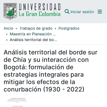
(curren
Iniciar sesión
Inicio
Trabajos de grado
Postgrados
Comunidades
Maestría en Planeación y Gestión del Hábitat
Análisis territorial del borde sur de Chía y su interacción con Bogotá: formulación de estrategias integrales para mitigar los efectos de la conurbación (1930 - 2022)
Todo DSpace
Análisis territorial del borde sur
Guías
de Chía y su interacción con
Bogotá: formulación de
estrategias integrales para
mitigar los efectos de la
conurbación (1930 - 2022)