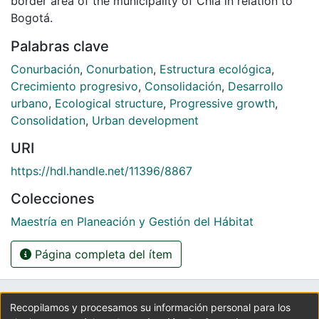
border area of the municipality of Chía in relation to
Bogotá.
Palabras clave
Conurbación
,
Conurbation
,
Estructura ecológica
,
Crecimiento progresivo
,
Consolidación
,
Desarrollo
urbano
,
Ecological structure
,
Progressive growth
,
Consolidation
,
Urban development
URI
https://hdl.handle.net/11396/8867
Colecciones
Maestría en Planeación y Gestión del Hábitat
Página completa del ítem
UNIVERSIDAD LA GRAN COLOMBIA
Recopilamos y procesamos su información personal para los