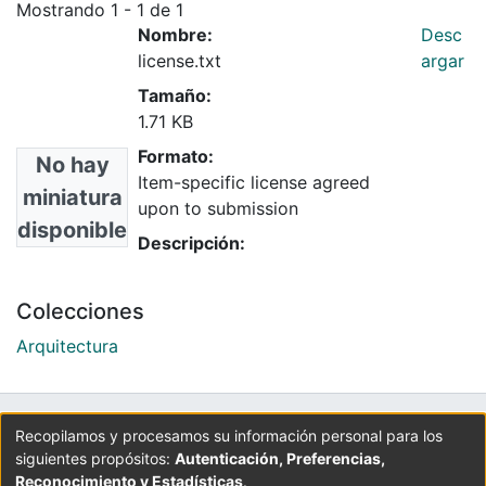
Mostrando
1 - 1 de 1
Nombre:
Desc
license.txt
argar
Tamaño:
1.71 KB
Formato:
No hay
Item-specific license agreed
miniatura
upon to submission
disponible
Descripción:
Colecciones
Arquitectura
UNIVERSIDAD LA GRAN COLOMBIA
Recopilamos y procesamos su información personal para los
siguientes propósitos:
Autenticación, Preferencias,
Cra 6 No. 12B - 40. PBX: 3276999
Reconocimiento y Estadísticas
.