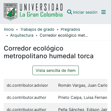
(curren
Iniciar sesión
Inicio
Trabajos de grado
Pregrados
Comunidades
Arquitectura
Corredor ecológico metropolitano humedal torca
Todo DSpace
Corredor ecológico
Guías
metropolitano humedal torca
Vista sencilla de ítem
dc.contributor.advisor
Román Vargas, Juan Carlos
dc.contributor.author
Prieto Caipa, Luisa Fernand
dc.contributor.author
Peña Sánchez, Edison Jair