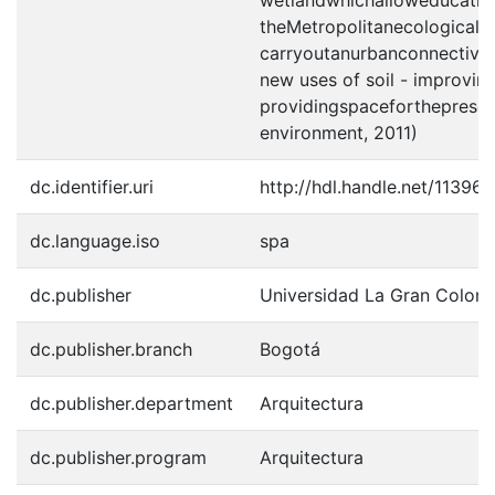
wetlandwhichalloweducation
theMetropolitanecologicalc
carryoutanurbanconnectivit
new uses of soil - improvin
providingspaceforthepreserv
environment, 2011)
dc.identifier.uri
http://hdl.handle.net/11396
dc.language.iso
spa
dc.publisher
Universidad La Gran Colom
dc.publisher.branch
Bogotá
dc.publisher.department
Arquitectura
dc.publisher.program
Arquitectura