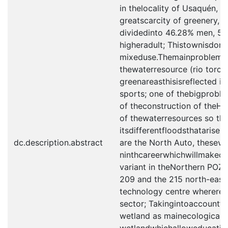
in thelocality of Usaquén, U
greatscarcity of greenery, t
dividedinto 46.28% men, 53
higheradult; Thistownisdomi
mixeduse.Themainproblems of
thewaterresource (rio torca
greenareasthisisreflected i
sports; one of thebigprob
of theconstruction of theH
of thewaterresources so th
itsdifferentfloodsthatarise 
dc.description.abstract
are the North Auto, thesev
ninthcareerwhichwillmakec
variant in theNorthern POZ.
209 and the 215 north-easte
technology centre whereres
sector; Takingintoaccountt
wetland as mainecologicalp