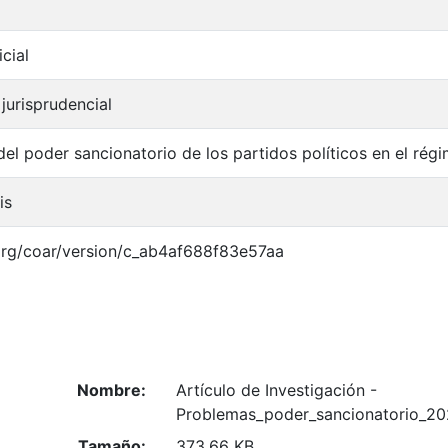
cial
jurisprudencial
el poder sancionatorio de los partidos políticos en el ré
is
.org/coar/version/c_ab4af688f83e57aa
Nombre:
Artículo de Investigación -
Problemas_poder_sancionatorio_20
Tamaño:
373.66 KB