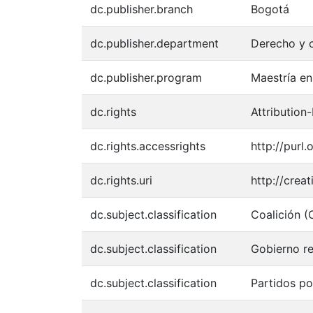
dc.publisher.branch
Bogotá
dc.publisher.department
Derecho y c
dc.publisher.program
Maestría e
dc.rights
Attribution
dc.rights.accessrights
http://purl
dc.rights.uri
http://crea
dc.subject.classification
Coalición (
dc.subject.classification
Gobierno re
dc.subject.classification
Partidos po