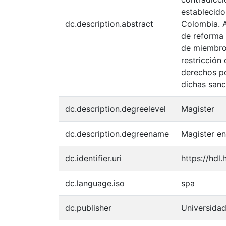
establecido
dc.description.abstract
Colombia. A
de reforma 
de miembros
restricción 
derechos po
dichas sanc
dc.description.degreelevel
Magister
dc.description.degreename
Magister e
dc.identifier.uri
https://hdl
dc.language.iso
spa
dc.publisher
Universida