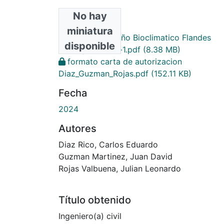
No hay
Archivos
miniatura
Monografia Diseño Bioclimatico Flandes
disponible
(Trabajo Grado)-1.pdf
(8.38 MB)
formato carta de autorizacion
Diaz_Guzman_Rojas.pdf
(152.11 KB)
Fecha
2024
Autores
Diaz Rico, Carlos Eduardo
Guzman Martinez, Juan David
Rojas Valbuena, Julian Leonardo
Título obtenido
Ingeniero(a) civil