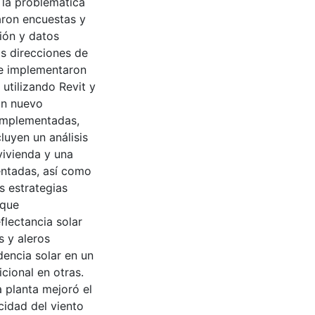
 la problemática
zaron encuestas y
ión y datos
as direcciones de
se implementaron
 utilizando Revit y
un nuevo
 implementadas,
luyen un análisis
vivienda y una
entadas, así como
s estrategias
 que
flectancia solar
s y aleros
dencia solar en un
cional en otras.
 planta mejoró el
ocidad del viento