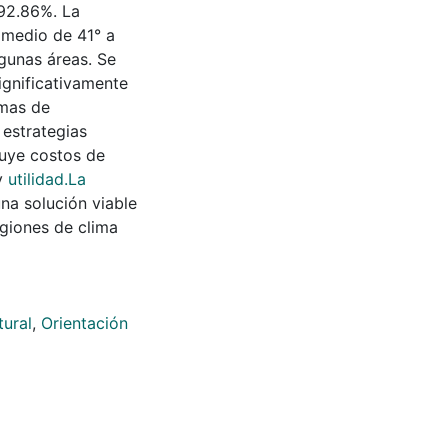
 92.86%. La
omedio de 41° a
gunas áreas. Se
ignificativamente
emas de
 estrategias
luye costos de
 y
utilidad.La
na solución viable
egiones de clima
tural
,
Orientación