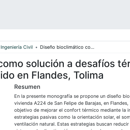
Ingeniería Civil
Diseño bioclimático como solución a desafíos térmicos en una vivienda de clima cálido en Flandes, Tolima
 como solución a desafíos té
lido en Flandes, Tolima
Resumen
En la presente monografía se propone un diseño bioc
vivienda A224 de San Felipe de Barajas, en Flandes, 
objetivo de mejorar el confort térmico mediante la 
estrategias pasivas como la orientación solar, el so
ventilación natural. Estas estrategias buscan reduci