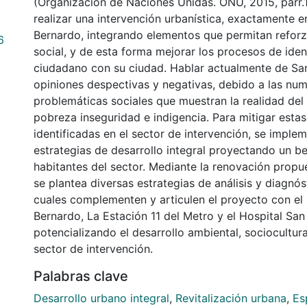
(Organización de Naciones Unidas. ONU, 2015, parr.1
realizar una intervención urbanística, exactamente e
Bernardo, integrando elementos que permitan reforz
6
social, y de esta forma mejorar los procesos de iden
ciudadano con su ciudad. Hablar actualmente de Sa
opiniones despectivas y negativas, debido a las nu
problemáticas sociales que muestran la realidad del
pobreza inseguridad e indigencia. Para mitigar esta
identificadas en el sector de intervención, se imple
estrategias de desarrollo integral proyectando un be
habitantes del sector. Mediante la renovación propues
se plantea diversas estrategias de análisis y diagnós
cuales complementen y articulen el proyecto con el 
Bernardo, La Estación 11 del Metro y el Hospital San
potencializando el desarrollo ambiental, sociocultur
sector de intervención.
Palabras clave
Desarrollo urbano integral
,
Revitalización urbana
,
Es