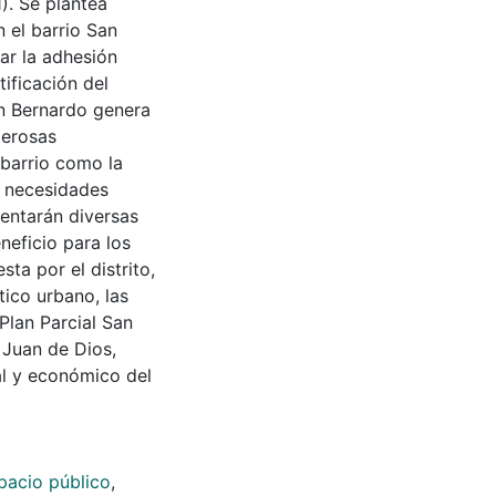
). Se plantea
n el barrio San
ar la adhesión
tificación del
n Bernardo genera
merosas
 barrio como la
s necesidades
mentarán diversas
neficio para los
ta por el distrito,
tico urbano, las
Plan Parcial San
 Juan de Dios,
al y económico del
pacio público
,