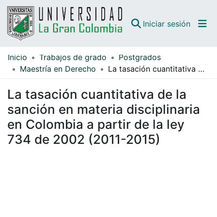
(curren
Iniciar sesión
Inicio
Trabajos de grado
Postgrados
Comunidades
Maestría en Derecho
La tasación cuantitativa de la sanción en materia disciplinaria en Colombia a partir de la ley 734 de 2002 (2011-2015)
Todo DSpace
La tasación cuantitativa de la
Guías
sanción en materia disciplinaria
en Colombia a partir de la ley
734 de 2002 (2011-2015)