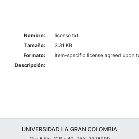
Nombre:
license.txt
Tamaño:
3.31 KB
Formato:
Item-specific license agreed upon 
Descripción:
UNIVERSIDAD LA GRAN COLOMBIA
Cra 6 No. 12B - 40. PBX: 3276999