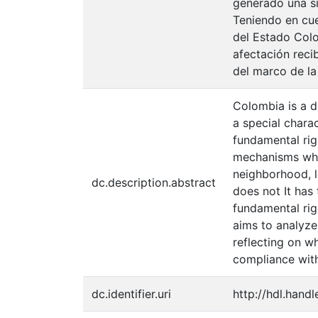
generado una si
Teniendo en cue
del Estado Colo
afectación reci
del marco de la
Colombia is a d
a special chara
fundamental rig
mechanisms when
neighborhood, l
dc.description.abstract
does not It has
fundamental rig
aims to analyze
reflecting on w
compliance with
dc.identifier.uri
http://hdl.hand