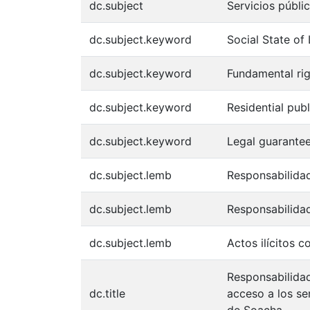
dc.subject
Servicios públic
dc.subject.keyword
Social State of
dc.subject.keyword
Fundamental rig
dc.subject.keyword
Residential publ
dc.subject.keyword
Legal guarante
dc.subject.lemb
Responsabilida
dc.subject.lemb
Responsabilidad
dc.subject.lemb
Actos ilícitos c
Responsabilidad
dc.title
acceso a los se
de Soacha