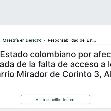
Maestría en Derecho
Responsabilidad del Estado colombiano por afectación de derechos fundamentales derivada de la falta de acceso a los servicios públicos domiciliarios en el barrio Mirador de Corinto 3, Altos de Cazucá del municipio de Soacha
 Estado colombiano por afe
da de la falta de acceso a l
arrio Mirador de Corinto 3, 
a
Vista sencilla de ítem