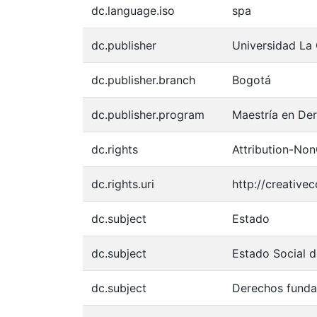
dc.language.iso
spa
dc.publisher
Universidad La
dc.publisher.branch
Bogotá
dc.publisher.program
Maestría en De
dc.rights
Attribution-Non
dc.rights.uri
http://creative
dc.subject
Estado
dc.subject
Estado Social 
dc.subject
Derechos funda