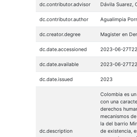
dc.contributor.advisor
Dávila Suarez, 
dc.contributor.author
Agualimpia Porr
dc.creator.degree
Magister en De
dc.date.accessioned
2023-06-27T22
dc.date.available
2023-06-27T22
dc.date.issued
2023
Colombia es un 
con una caracte
derechos humano
mecanismos de 
la del barrio M
dc.description
de existencia, 