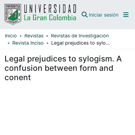
(curren
Iniciar sesión
Inicio
Revistas
Revistas de Investigación
Comunidades
Revista Inciso
Legal prejudices to sylogism. A confusion between form and conent
Todo DSpace
Legal prejudices to sylogism. A
Guías
confusion between form and
conent