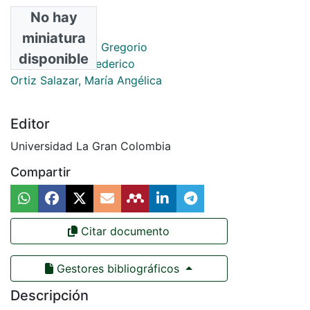
No hay
Autores
miniatura
Posada Ramírez, Gregorio
disponible
Duque del Río, Federico
Ortiz Salazar, María Angélica
Editor
Universidad La Gran Colombia
Compartir
Citar documento
Gestores bibliográficos
Descripción