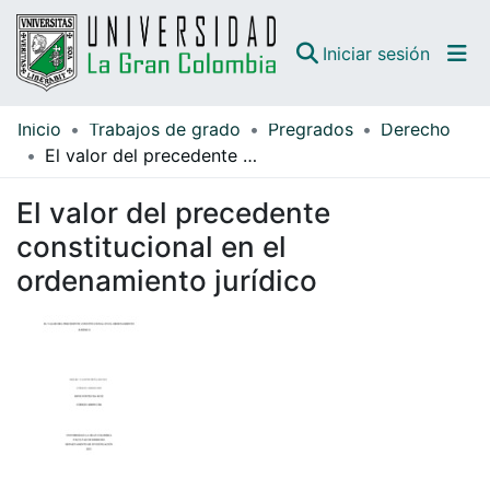
(curren
Iniciar sesión
Inicio
Trabajos de grado
Pregrados
Derecho
Comunidades
El valor del precedente constitucional en el ordenamiento jurídico
Todo DSpace
El valor del precedente
Guías
constitucional en el
ordenamiento jurídico