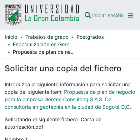
(curren
Iniciar sesión
Inicio
Trabajos de grado
Postgrados
Comunidades
Especialización en Gerencia
Propuesta de plan de negocio para la empresa Geotec Consulting S.A.S. De consultoría en geotecnia en la ciudad de Bogotá D.C.
Todo DSpace
Solicitar una copia del fichero
Guías
Introduzca la siguiente información para solicitar una
copia del siguiente ítem:
Propuesta de plan de negocio
para la empresa Geotec Consulting S.A.S. De
consultoría en geotecnia en la ciudad de Bogotá D.C.
Solicitando el siguiente fichero: Carta de
autorización.pdf
Nombre *