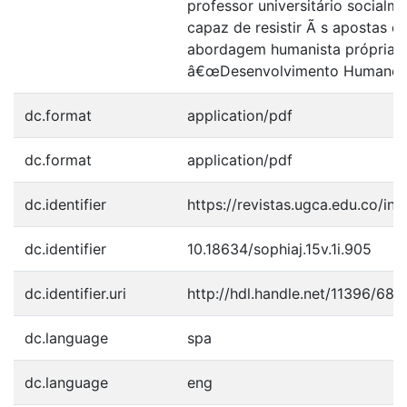
professor universitário socialm
capaz de resistir Ã s apostas 
abordagem humanista própria 
â€œDesenvolvimento Humanoâ
dc.format
application/pdf
dc.format
application/pdf
dc.identifier
https://revistas.ugca.edu.co/in
dc.identifier
10.18634/sophiaj.15v.1i.905
dc.identifier.uri
http://hdl.handle.net/11396/688
dc.language
spa
dc.language
eng