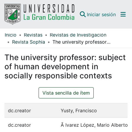
(curren
Iniciar sesión
Inicio
Revistas
Revistas de Investigación
Comunidades
Revista Sophia
The university professor: subject of human development in socially responsible contexts
Todo DSpace
The university professor: subject
Guías
of human development in
socially responsible contexts
Vista sencilla de ítem
dc.creator
Yusty, Francisco
dc.creator
Ã lvarez López, Mario Alberto