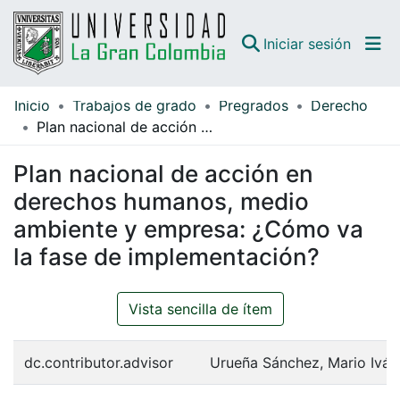
(curren
Iniciar sesión
Inicio
Trabajos de grado
Pregrados
Derecho
Comunidades
Plan nacional de acción en derechos humanos, medio ambiente y empresa: ¿Cómo va la fase de implementación?
Todo DSpace
Plan nacional de acción en
Guías
derechos humanos, medio
ambiente y empresa: ¿Cómo va
la fase de implementación?
Vista sencilla de ítem
dc.contributor.advisor
Urueña Sánchez, Mario Iván