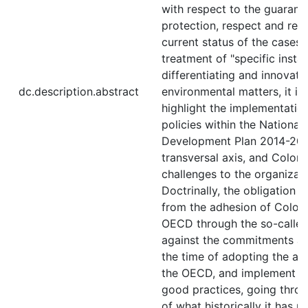
with respect to the guarant
protection, respect and rem
current status of the cases 
treatment of "specific insta
differentiating and innovati
dc.description.abstract
environmental matters, it is
highlight the implementatio
policies within the National
Development Plan 2014-201
transversal axis, and Colom
challenges to the organizati
Doctrinally, the obligation t
from the adhesion of Colom
OECD through the so-called
against the commitments ac
the time of adopting the a
the OECD, and implement it
good practices, going thro
of what historically it has 