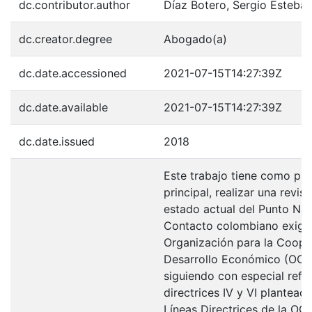
dc.contributor.author
Díaz Botero, Sergio Esteba
dc.creator.degree
Abogado(a)
dc.date.accessioned
2021-07-15T14:27:39Z
dc.date.available
2021-07-15T14:27:39Z
dc.date.issued
2018
Este trabajo tiene como pr
principal, realizar una revis
estado actual del Punto Nac
Contacto colombiano exigid
Organización para la Coope
Desarrollo Económico (OCD
siguiendo con especial refer
directrices IV y VI planteada
Líneas Directrices de la OC