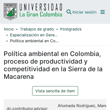
(curren
Iniciar sesión
Inicio
Trabajos de grado
Postgrados
Comunidades
Especialización en Gerencia
Política ambiental en Colombia, proceso de productividad y competitividad en la Sierra de la Macarena
Todo DSpace
Política ambiental en Colombia,
Guías
proceso de productividad y
competitividad en la Sierra de la
Macarena
Vista sencilla de ítem
Ahumada Rodríguez, Manue
dc.contributor.advisor