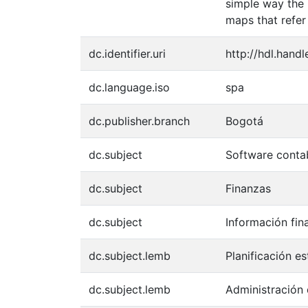
simple way the 
maps that refer
dc.identifier.uri
http://hdl.hand
dc.language.iso
spa
dc.publisher.branch
Bogotá
dc.subject
Software conta
dc.subject
Finanzas
dc.subject
Información fin
dc.subject.lemb
Planificación es
dc.subject.lemb
Administración 