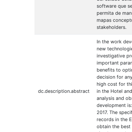
software que se
permita de mane
mapas conceptua
stakeholders.
In the work dev
new technologie
investigative p
important param
benefits to opt
decision for any
high cost for t
dc.description.abstract
in the Hotel an
analysis and obs
development is
2017. The speci
records in the 
obtain the best 