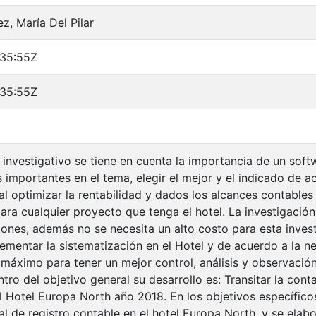
z, María Del Pilar
:35:55Z
:35:55Z
 investigativo se tiene en cuenta la importancia de un sof
importantes en el tema, elegir el mejor y el indicado de 
al optimizar la rentabilidad y dados los alcances contables
ara cualquier proyecto que tenga el hotel. La investigació
iones, además no se necesita un alto costo para esta invest
ementar la sistematización en el Hotel y de acuerdo a la n
 máximo para tener un mejor control, análisis y observación 
tro del objetivo general su desarrollo es: Transitar la con
l Hotel Europa North año 2018. En los objetivos específico
al de registro contable en el hotel Europa North, y se elab