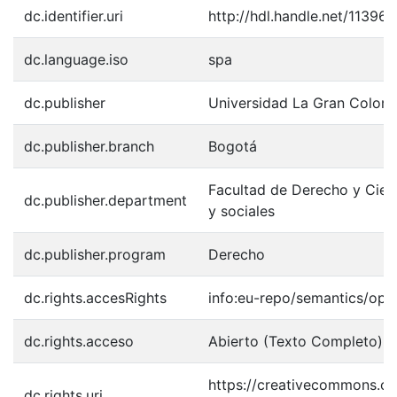
dc.identifier.uri
http://hdl.handle.net/11396
dc.language.iso
spa
dc.publisher
Universidad La Gran Colom
dc.publisher.branch
Bogotá
Facultad de Derecho y Cienc
dc.publisher.department
y sociales
dc.publisher.program
Derecho
dc.rights.accesRights
info:eu-repo/semantics/op
dc.rights.acceso
Abierto (Texto Completo)
https://creativecommons.or
dc.rights.uri