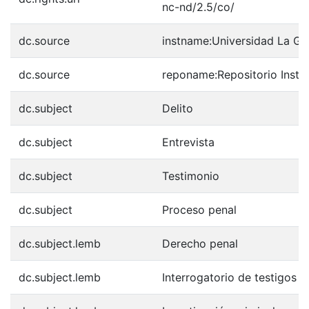
nc-nd/2.5/co/
dc.source
instname:Universidad La G
dc.source
reponame:Repositorio Insti
dc.subject
Delito
dc.subject
Entrevista
dc.subject
Testimonio
dc.subject
Proceso penal
dc.subject.lemb
Derecho penal
dc.subject.lemb
Interrogatorio de testigos