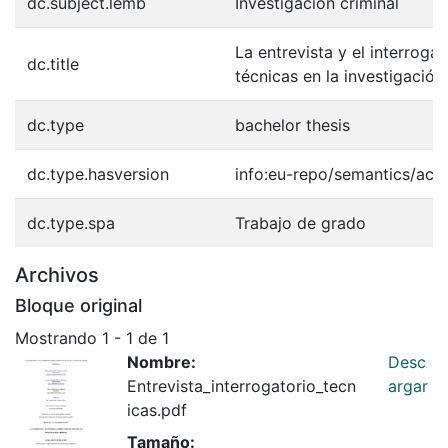
dc.subject.lemb
Investigación criminal
La entrevista y el interroga
dc.title
técnicas en la investigación
dc.type
bachelor thesis
dc.type.hasversion
info:eu-repo/semantics/acc
dc.type.spa
Trabajo de grado
Archivos
Bloque original
Mostrando
1 - 1 de 1
Nombre:
Desc
Entrevista_interrogatorio_tecn
argar
icas.pdf
Tamaño: