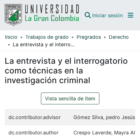
(curren
Iniciar sesión
Inicio
Trabajos de grado
Pregrados
Derecho
Comunidades
La entrevista y el interrogatorio como técnicas en la investigación criminal
Todo DSpace
La entrevista y el interrogatorio
Guías
como técnicas en la
investigación criminal
Vista sencilla de ítem
dc.contributor.advisor
Gómez Silva, pedro Jesús
dc.contributor.author
Crespo Laverde, Mayra Ale