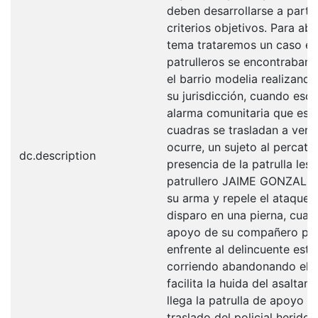
deben desarrollarse a parti
criterios objetivos. Para ab
tema trataremos un caso en
patrulleros se encontraban 
el barrio modelia realizando
su jurisdicción, cuando esc
alarma comunitaria que est
cuadras se trasladan a verif
ocurre, un sujeto al percata
dc.description
presencia de la patrulla les 
patrullero JAIME GONZALE
su arma y repele el ataque 
disparo en una pierna, cuan
apoyo de su compañero pa
enfrente al delincuente este
corriendo abandonando el lu
facilita la huida del asaltan
llega la patrulla de apoyo g
traslado del policial herido 