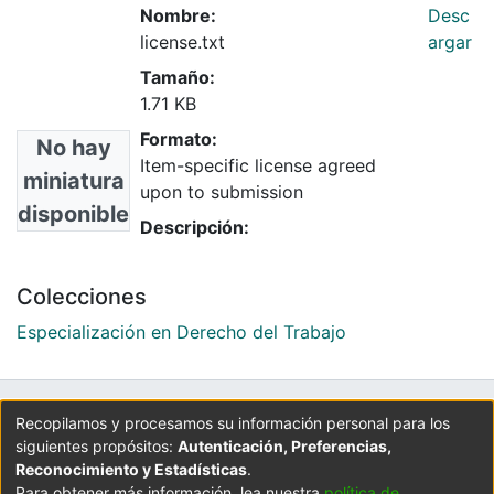
Nombre:
Desc
license.txt
argar
Tamaño:
1.71 KB
Formato:
No hay
Item-specific license agreed
miniatura
upon to submission
disponible
Descripción:
Colecciones
Especialización en Derecho del Trabajo
UNIVERSIDAD LA GRAN COLOMBIA
Recopilamos y procesamos su información personal para los
siguientes propósitos:
Autenticación, Preferencias,
Cra 6 No. 12B - 40. PBX: 3276999
Reconocimiento y Estadísticas
.
Universidad La Gran Colombia - Bogotá D.C.
Para obtener más información, lea nuestra
política de