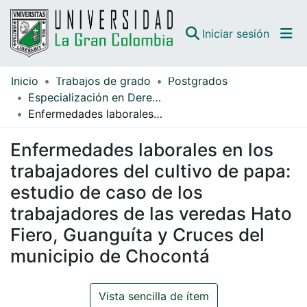
(curren
Iniciar sesión
Inicio
Trabajos de grado
Postgrados
Comunidades
Especialización en Derecho del Trabajo
Enfermedades laborales en los trabajadores del cultivo de papa: estudio de caso de los trabajadores de las veredas Hato Fiero, Guanguíta y Cruces del municipio de Chocontá
Todo DSpace
Enfermedades laborales en los
Guías
trabajadores del cultivo de papa:
estudio de caso de los
trabajadores de las veredas Hato
Fiero, Guanguíta y Cruces del
municipio de Chocontá
Vista sencilla de ítem