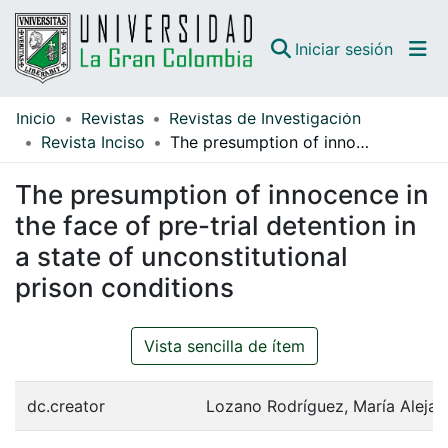
(curren
Iniciar sesión
Inicio
Revistas
Revistas de Investigación
Comunidades
Revista Inciso
The presumption of innocence in the face of pre-trial detention in a state of unconstitutional prison conditions
Todo DSpace
The presumption of innocence in
Guías
the face of pre-trial detention in
a state of unconstitutional
prison conditions
Vista sencilla de ítem
dc.creator
Lozano Rodríguez, María Alejan