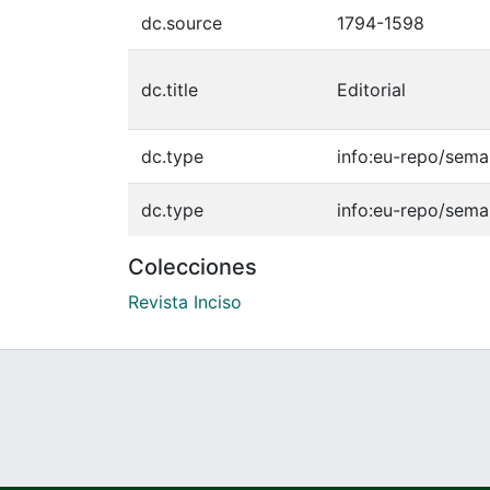
dc.source
1794-1598
dc.title
Editorial
dc.type
info:eu-repo/seman
dc.type
info:eu-repo/sema
Colecciones
Revista Inciso