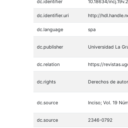
dc.identifier
10.18634/incj.19v.2
dc.identifier.uri
http://hdl.handle.
dc.language
spa
dc.publisher
Universidad La G
dc.relation
https://revistas.u
dc.rights
Derechos de autor
dc.source
Inciso; Vol. 19 Nú
dc.source
2346-0792