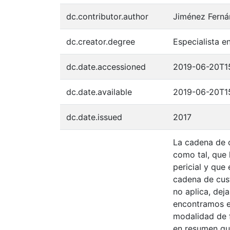
dc.contributor.author
Jiménez Ferná
dc.creator.degree
Especialista e
dc.date.accessioned
2019-06-20T1
dc.date.available
2019-06-20T1
dc.date.issued
2017
La cadena de 
como tal, que 
pericial y que
cadena de cus
no aplica, dej
encontramos en
modalidad de f
en resumen que