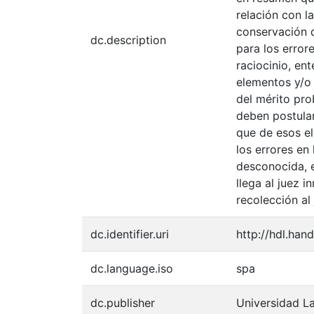
relación con l
conservación d
dc.description
para los error
raciocinio, en
elementos y/o 
del mérito pro
deben postular
que de esos el
los errores en
desconocida, e
llega al juez 
recolección al 
dc.identifier.uri
http://hdl.han
dc.language.iso
spa
dc.publisher
Universidad L