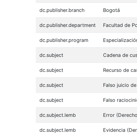
dc.publisher.branch
Bogotá
dc.publisher.department
Facultad de P
dc.publisher.program
Especializació
dc.subject
Cadena de cus
dc.subject
Recurso de ca
dc.subject
Falso juicio de
dc.subject
Falso raciocin
dc.subject.lemb
Error (Derech
dc.subject.lemb
Evidencia (De