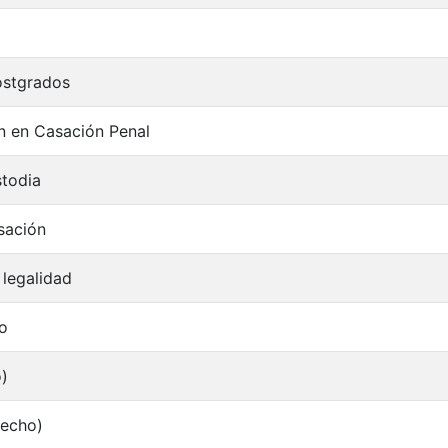
ostgrados
n en Casación Penal
todia
sación
 legalidad
io
o)
recho)