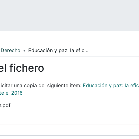
Derecho
Educación y paz: la eficacia de la cátedra de la paz en Bogotá. El caso de la localidad 4° San Cristóbal durante el 2016
el fichero
icitar una copia del siguiente ítem:
Educación y paz: la efi
te el 2016
s.pdf