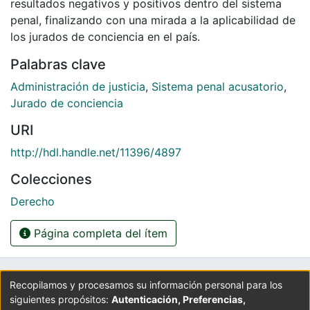
resultados negativos y positivos dentro del sistema
penal, finalizando con una mirada a la aplicabilidad de
los jurados de conciencia en el país.
Palabras clave
Administración de justicia
,
Sistema penal acusatorio
,
Jurado de conciencia
URI
http://hdl.handle.net/11396/4897
Colecciones
Derecho
Página completa del ítem
UNIVERSIDAD LA GRAN COLOMBIA
Recopilamos y procesamos su información personal para los
siguientes propósitos:
Autenticación, Preferencias,
Cra 6 No. 12B - 40. PBX: 3276999