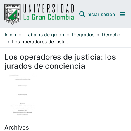
(curren
Iniciar sesión
Inicio
Trabajos de grado
Pregrados
Derecho
Comunidades
Los operadores de justicia: los jurados de conciencia
Todo DSpace
Los operadores de justicia: los
Guías
jurados de conciencia
Archivos