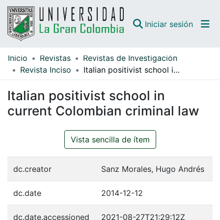
(curren
Iniciar sesión
Inicio
Revistas
Revistas de Investigación
Comunidades
Revista Inciso
Italian positivist school in current Colombian criminal law
Todo DSpace
Italian positivist school in
Guías
current Colombian criminal law
Vista sencilla de ítem
dc.creator
Sanz Morales, Hugo Andrés
dc.date
2014-12-12
dc.date.accessioned
2021-08-27T21:29:12Z