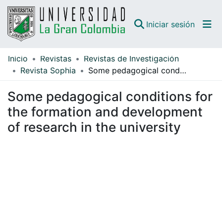
(curren
Iniciar sesión
Inicio
Revistas
Revistas de Investigación
Comunidades
Revista Sophia
Some pedagogical conditions for the formation and development of research in the university
Todo DSpace
Some pedagogical conditions for
Guías
the formation and development
of research in the university