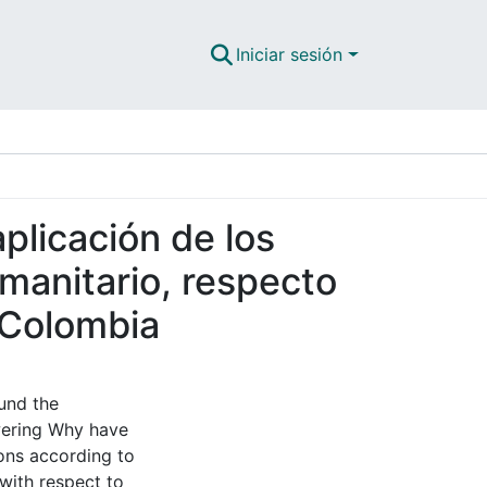
Iniciar sesión
aplicación de los
manitario, respecto
e Colombia
ound the
wering Why have
ions according to
with respect to