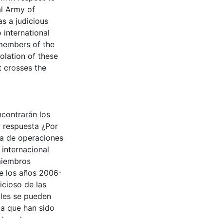
al Army of
s a judicious
 international
 members of the
olation of these
at crosses the
ncontrarán los
 respuesta ¿Por
ea de operaciones
internacional
miembros
te los años 2006-
icioso de las
ales se pueden
za que han sido