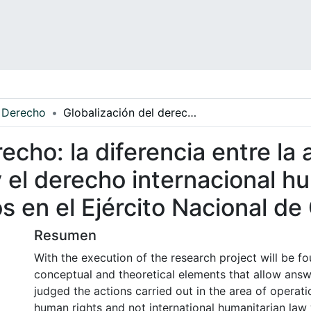
Derecho
Globalización del derecho: la diferencia entre la aplicación de los derechos humanos y el derecho internacional humanitario, respecto de los casos juzgados en el Ejército Nacional de Colombia
echo: la diferencia entre la 
el derecho internacional hu
s en el Ejército Nacional d
Resumen
With the execution of the research project will be f
conceptual and theoretical elements that allow ans
judged the actions carried out in the area of ​​operat
human rights and not international humanitarian law 