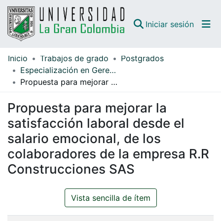
(curren
Iniciar sesión
Inicio
Trabajos de grado
Postgrados
Comunidades
Especialización en Gerencia
Propuesta para mejorar la satisfacción laboral desde el salario emocional, de los colaboradores de la empresa R.R Construcciones SAS
Todo DSpace
Propuesta para mejorar la
Guías
satisfacción laboral desde el
salario emocional, de los
colaboradores de la empresa R.R
Construcciones SAS
Vista sencilla de ítem