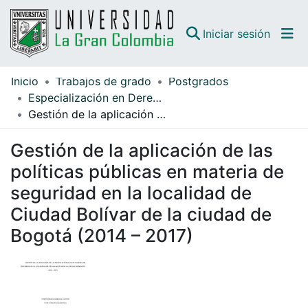
(curren
Iniciar sesión
Inicio
Trabajos de grado
Postgrados
Comunidades
Especialización en Derecho Administrativo
Gestión de la aplicación de las políticas públicas en materia de seguridad en la localidad de Ciudad Bolívar de la ciudad de Bogotá (2014 – 2017)
Todo DSpace
Gestión de la aplicación de las
Guías
políticas públicas en materia de
seguridad en la localidad de
Ciudad Bolívar de la ciudad de
Bogotá (2014 – 2017)