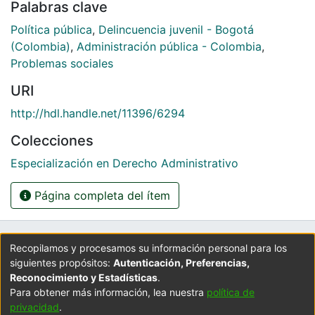
Palabras clave
Política pública
,
Delincuencia juvenil - Bogotá
(Colombia)
,
Administración pública - Colombia
,
Problemas sociales
URI
http://hdl.handle.net/11396/6294
Colecciones
Especialización en Derecho Administrativo
Página completa del ítem
UNIVERSIDAD LA GRAN COLOMBIA
Recopilamos y procesamos su información personal para los
siguientes propósitos:
Autenticación, Preferencias,
Cra 6 No. 12B - 40. PBX: 3276999
Reconocimiento y Estadísticas
.
Universidad La Gran Colombia - Bogotá D.C.
Para obtener más información, lea nuestra
política de
Colombia.
privacidad
.