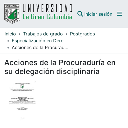
(curren
Iniciar sesión
Inicio
Trabajos de grado
Postgrados
Comunidades
Especialización en Derecho Administrativo
Acciones de la Procuraduría en su delegación disciplinaria
Todo DSpace
Acciones de la Procuraduría en
Guías
su delegación disciplinaria