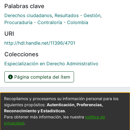
Palabras clave
Derechos ciudadanos
,
Resultados - Gestión
,
Procuraduría - Contraloría - Colombia
URI
http://hdl.handle.net/11396/4701
Colecciones
Especialización en Derecho Administrativo
Página completa del ítem
UNIVERSIDAD LA GRAN COLOMBIA
Recopilamos y procesamos su información personal para los
siguientes propósitos:
Autenticación, Preferencias,
Cra 6 No. 12B - 40. PBX: 3276999
Reconocimiento y Estadísticas
.
Universidad La Gran Colombia - Bogotá D.C.
Para obtener más información, lea nuestra
política de
Colombia.
privacidad
.