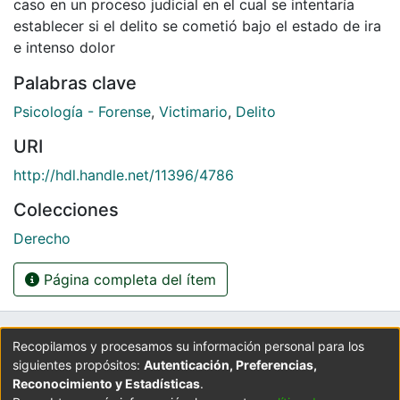
caso en un proceso judicial en el cual se intentaría
establecer si el delito se cometió bajo el estado de ira
e intenso dolor
Palabras clave
Psicología - Forense
,
Victimario
,
Delito
URI
http://hdl.handle.net/11396/4786
Colecciones
Derecho
Página completa del ítem
UNIVERSIDAD LA GRAN COLOMBIA
Recopilamos y procesamos su información personal para los
siguientes propósitos:
Autenticación, Preferencias,
Cra 6 No. 12B - 40. PBX: 3276999
Reconocimiento y Estadísticas
.
Universidad La Gran Colombia - Bogotá D.C.